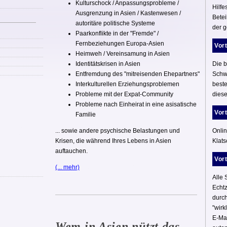
Kulturschock / Anpassungsprobleme /
Hilfe
Ausgrenzung in Asien / Kastenwesen /
Betei
autoritäre politische Systeme
der 
Paarkonflikte in der "Fremde" /
Fernbeziehungen Europa-Asien
Vor
Heimweh / Vereinsamung in Asien
Identitätskrisen in Asien
Die 
Entfremdung des "mitreisenden Ehepartners"
Schwe
Interkulturellen Erziehungsproblemen
beste
Probleme mit der Expat-Community
diese
Probleme nach Einheirat in eine asisatische
Vort
Familie
... sowie andere psychische Belastungen und
Onlin
Krisen, die während Ihres Lebens in Asien
Klat
auftauchen.
Vort
(... mehr)
Alle 
Echtz
durch
"wirk
E-Mai
Wem in Asien nützt das