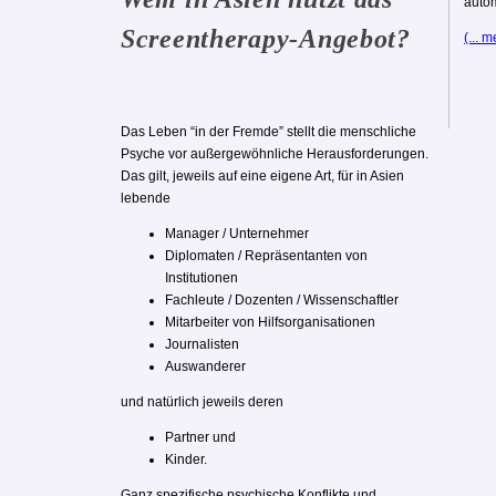
autom
Screentherapy-Angebot?
(... m
Das Leben “in der Fremde” stellt die menschliche
Psyche vor außergewöhnliche Herausforderungen.
Das gilt, jeweils auf eine eigene Art, für in Asien
lebende
Manager / Unternehmer
Diplomaten / Repräsentanten von
Institutionen
Fachleute / Dozenten / Wissenschaftler
Mitarbeiter von Hilfsorganisationen
Journalisten
Auswanderer
und natürlich jeweils deren
Partner und
Kinder.
Ganz spezifische psychische Konflikte und