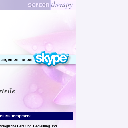
is für Psychotherapie in Berlin) bietet psychologische
itende/wohnende oder nach Asien umziehende, von Asien
a)
rteile
teil Muttersprache
hologische Beratung, Begleitung und